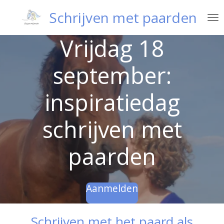
Ga
Schrijven met paarden
direct
naar
Vrijdag 18
de
hoofdinhoud
september:
inspiratiedag
schrijven met
paarden
Aanmelden
Schrijven met het paard als