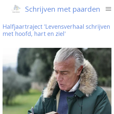
Ga
Schrijven met paarden
direct
naar
de
Halfjaartraject 'Levensverhaal schrijven
hoofdinhoud
met hoofd, hart en ziel'