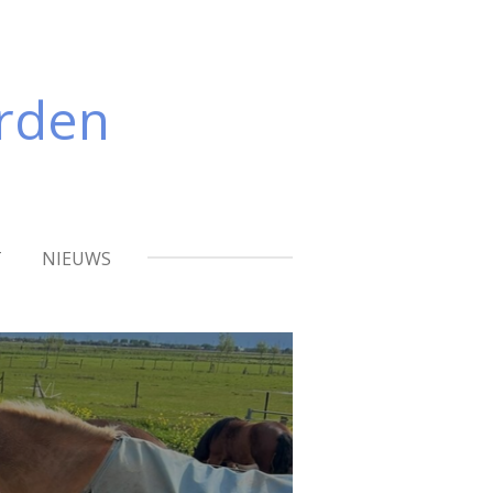
arden
T
NIEUWS