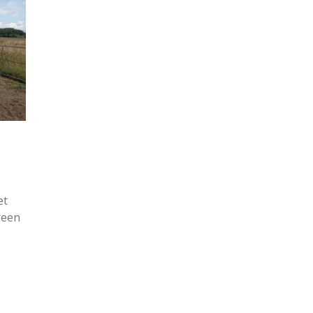
et
reen